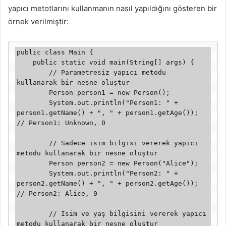
yapıcı metotlarını kullanmanın nasıl yapıldığını gösteren bir
örnek verilmiştir:
public class Main {

    public static void main(String[] args) {

        // Parametresiz yapıcı metodu 
kullanarak bir nesne oluştur

        Person person1 = new Person();

        System.out.println("Person1: " + 
person1.getName() + ", " + person1.getAge()); 
// Person1: Unknown, 0

        // Sadece isim bilgisi vererek yapıcı 
metodu kullanarak bir nesne oluştur

        Person person2 = new Person("Alice");

        System.out.println("Person2: " + 
person2.getName() + ", " + person2.getAge()); 
// Person2: Alice, 0

        // İsim ve yaş bilgisini vererek yapıcı 
metodu kullanarak bir nesne oluştur
