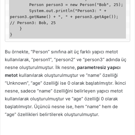
        Person person3 = new Person("Bob", 25);

        System.out.println("Person3: " + 
person3.getName() + ", " + person3.getAge()); 
// Person3: Bob, 25

    }

}
Bu örnekte, “Person” sınıfına ait üç farklı yapıcı metot
kullanılarak, “person1”, “person2” ve “person3” adında üç
nesne oluşturulmuştur. İlk nesne,
parametresiz yapıcı
metot
kullanılarak oluşturulmuştur ve “name” özelliği
“Unknown”, “age” özelliği ise 0 olarak başlatılmıştır. İkinci
nesne, sadece “name” özelliğini belirleyen yapıcı metot
kullanılarak oluşturulmuştur ve “age” özelliği 0 olarak
başlatılmıştır. Üçüncü nesne ise, hem “name” hem de
“age” özellikleri belirtilerek oluşturulmuştur.