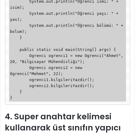
        System.out.println("Öğrenci ismi: " + 
isim);

        System.out.println("Öğrenci yaşı: " + 
yas);

        System.out.println("Öğrenci bölümü: " + 
bolum);

    }

    public static void main(String[] args) {

        Ogrenci ogrenci1 = new Ogrenci("Ahmet", 
20, "Bilgisayar Mühendisliği");

        Ogrenci ogrenci2 = new 
Ogrenci("Mehmet", 22);

        ogrenci1.bilgileriYazdir();

        ogrenci2.bilgileriYazdir();

    }

}
4. Super anahtar kelimesi
kullanarak üst sınıfın yapıcı