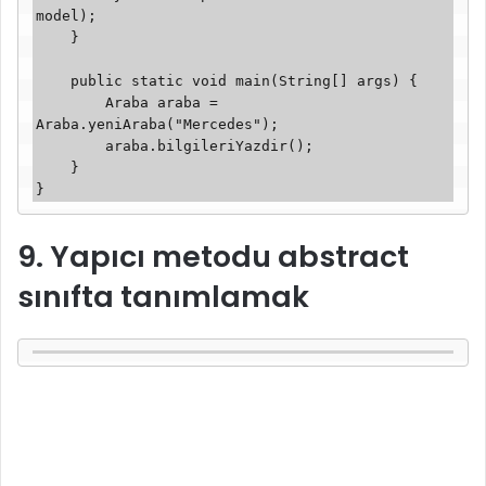
model);

    }

    public static void main(String[] args) {

        Araba araba = 
Araba.yeniAraba("Mercedes");

        araba.bilgileriYazdir();

    }

}
9. Yapıcı metodu abstract
sınıfta tanımlamak