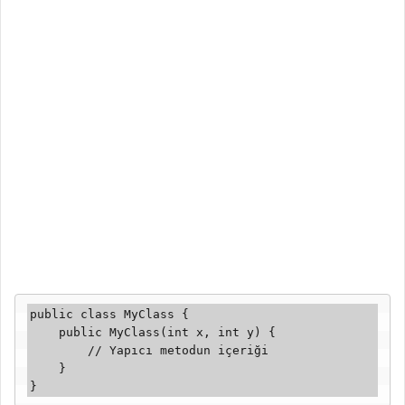
public class MyClass {

    public MyClass(int x, int y) {

        // Yapıcı metodun içeriği

    }

}