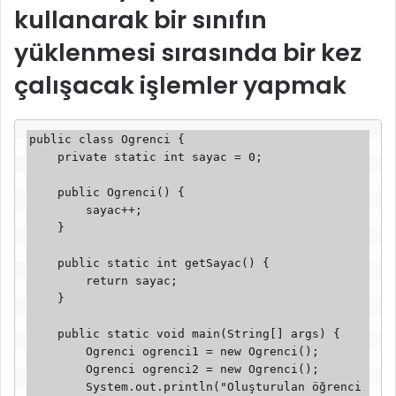
kullanarak bir sınıfın
yüklenmesi sırasında bir kez
çalışacak işlemler yapmak
public class Ogrenci {

    private static int sayac = 0;

    public Ogrenci() {

        sayac++;

    }

    public static int getSayac() {

        return sayac;

    }

    public static void main(String[] args) {

        Ogrenci ogrenci1 = new Ogrenci();

        Ogrenci ogrenci2 = new Ogrenci();

        System.out.println("Oluşturulan öğrenci 