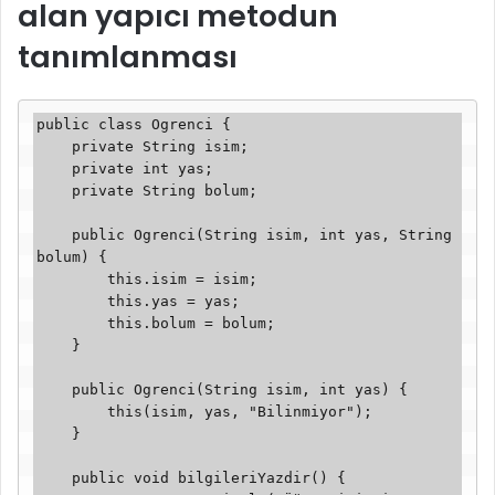
alan yapıcı metodun
tanımlanması
public class Ogrenci {

    private String isim;

    private int yas;

    private String bolum;

    public Ogrenci(String isim, int yas, String 
bolum) {

        this.isim = isim;

        this.yas = yas;

        this.bolum = bolum;

    }

    public Ogrenci(String isim, int yas) {

        this(isim, yas, "Bilinmiyor");

    }

    public void bilgileriYazdir() {
