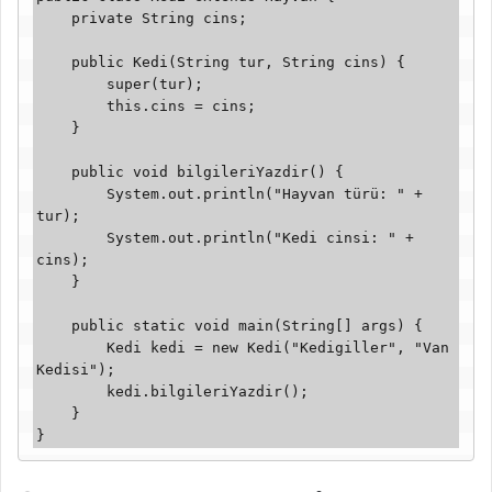
    private String cins;

    public Kedi(String tur, String cins) {

        super(tur);

        this.cins = cins;

    }

    public void bilgileriYazdir() {

        System.out.println("Hayvan türü: " + 
tur);

        System.out.println("Kedi cinsi: " + 
cins);

    }

    public static void main(String[] args) {

        Kedi kedi = new Kedi("Kedigiller", "Van 
Kedisi");

        kedi.bilgileriYazdir();

    }

}