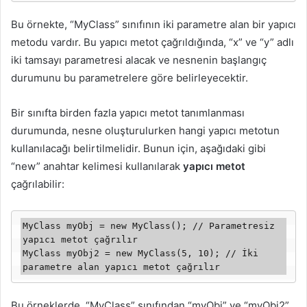
Bu örnekte, “MyClass” sınıfının iki parametre alan bir yapıcı
metodu vardır. Bu yapıcı metot çağrıldığında, “x” ve “y” adlı
iki tamsayı parametresi alacak ve nesnenin başlangıç
durumunu bu parametrelere göre belirleyecektir.
Bir sınıfta birden fazla yapıcı metot tanımlanması
durumunda, nesne oluşturulurken hangi yapıcı metotun
kullanılacağı belirtilmelidir. Bunun için, aşağıdaki gibi
“new” anahtar kelimesi kullanılarak
yapıcı metot
çağrılabilir:
MyClass myObj = new MyClass(); // Parametresiz 
yapıcı metot çağrılır

MyClass myObj2 = new MyClass(5, 10); // İki 
Bu örneklerde, “MyClass” sınıfından “myObj” ve “myObj2”