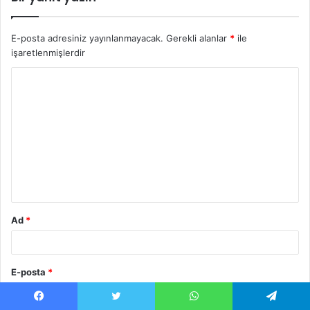
E-posta adresiniz yayınlanmayacak.
Gerekli alanlar
*
ile
işaretlenmişlerdir
Y
o
r
u
m
*
Ad
*
E-posta
*
Facebook
Twitter
WhatsApp
Telegram