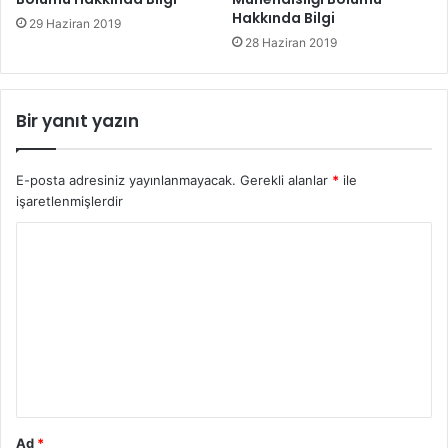
Hakkında Bilgi
29 Haziran 2019
28 Haziran 2019
Bir yanıt yazın
E-posta adresiniz yayınlanmayacak.
Gerekli alanlar
*
ile
işaretlenmişlerdir
Y
o
r
u
m
*
Ad
*