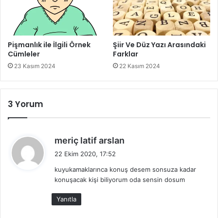
Pişmanlık ile İlgili Örnek
Şiir Ve Düz Yazı Arasındaki
Cümleler
Farklar
23 Kasım 2024
22 Kasım 2024
3 Yorum
d
meriç latif arslan
e
22 Ekim 2020, 17:52
d
kuyukamaklarınca konuş desem sonsuza kadar
i
konuşacak kişi biliyorum oda sensin dosum
k
i
Yanıtla
: