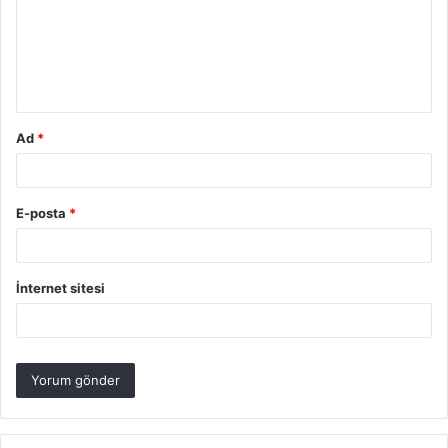
u
m
*
Ad
*
E-posta
*
İnternet sitesi