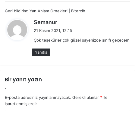
Geri bildirim:
Yan Anlam Örnekleri | Bitercih
d
Semanur
e
21 Kasım 2021, 12:15
d
Çok teşekürler çok güzel sayenizde sınıfı geçecem
i
k
Yanıtla
i
:
Bir yanıt yazın
E-posta adresiniz yayınlanmayacak.
Gerekli alanlar
*
ile
işaretlenmişlerdir
Y
o
r