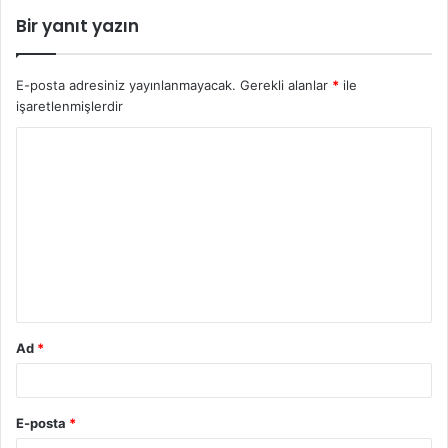
Bir yanıt yazın
E-posta adresiniz yayınlanmayacak.
Gerekli alanlar
*
ile
işaretlenmişlerdir
Y
o
r
u
m
*
Ad
*
E-posta
*