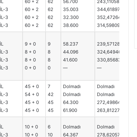
İL
60 + 2
62
56.700
243,11058
İL-3
60 + 2
62
35.003
344,61897
İL-3
60 + 2
62
32.300
352,47264
İL-3
60 + 2
62
38.600
314,59809
İL
9 + 0
9
58.237
239,57128
İL-3
8 + 0
8
44.096
324,64946
İL-3
8 + 0
8
41.600
330,85683
İL-3
0 + 0
0
—
—
İL
45 + 0
7
Dolmadı
Dolmadı
İL-3
54 + 0
42
Dolmadı
Dolmadı
İL-3
45 + 0
45
64.300
272,49864
İL-3
45 + 0
45
61.900
263,81227
İL
10 + 0
6
Dolmadı
Dolmadı
İL-3
10 + 0
10
64.367
278,62057