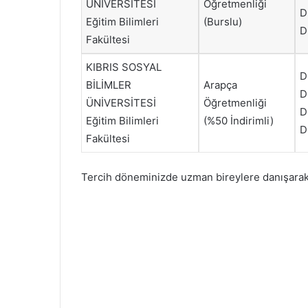
ÜNİVERSİTESİ
Öğretmenliği
D
Eğitim Bilimleri
(Burslu)
D
Fakültesi
KIBRIS SOSYAL
D
BİLİMLER
Arapça
D
ÜNİVERSİTESİ
Öğretmenliği
D
Eğitim Bilimleri
(%50 İndirimli)
D
Fakültesi
Tercih döneminizde uzman bireylere danışarak t