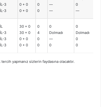
İL-3
0 + 0
0
—
0
İL-3
0 + 0
0
—
—
İL
30 + 0
0
0
0
İL-3
30 + 0
4
Dolmadı
Dolmadı
İL-3
0 + 0
0
—
0
İL-3
0 + 0
0
0
0
ercih yapmanız sizlerin faydasına olacaktır.