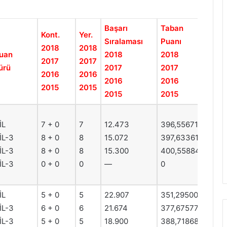
Başarı
Taban
Kont.
Yer.
Sıralaması
Puanı
2018
2018
uan
2018
2018
2017
2017
ürü
2017
2017
2016
2016
2016
2016
2015
2015
2015
2015
İL
7 + 0
7
12.473
396,55671
İL-3
8 + 0
8
15.072
397,63361
İL-3
8 + 0
8
15.300
400,55884
İL-3
0 + 0
0
—
0
İL
5 + 0
5
22.907
351,29500
İL-3
6 + 0
6
21.674
377,67577
İL-3
5 + 0
5
18.900
388,71868