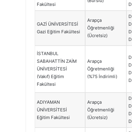
(Burslu)
Fakültesi
D
D
Arapça
GAZİ ÜNİVERSİTESİ
D
Öğretmenliği
Gazi Eğitim Fakültesi
D
(Ücretsiz)
D
İSTANBUL
D
SABAHATTİN ZAİM
Arapça
D
ÜNİVERSİTESİ
Öğretmenliği
D
(Vakıf) Eğitim
(%75 İndirimli)
D
Fakültesi
D
ADIYAMAN
Arapça
D
ÜNİVERSİTESİ
Öğretmenliği
D
Eğitim Fakültesi
(Ücretsiz)
D