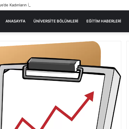
ye’de Kadınların İlk Kez Başarıyla Yer Aldığı Sektörler
ANASAYFA
ÜNIVERSITE BÖLÜMLERI
EĞITIM HABERLERI