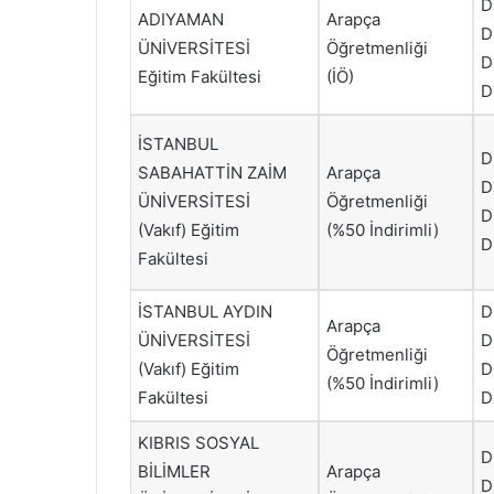
D
ADIYAMAN
Arapça
D
ÜNİVERSİTESİ
Öğretmenliği
D
Eğitim Fakültesi
(İÖ)
D
İSTANBUL
D
SABAHATTİN ZAİM
Arapça
D
ÜNİVERSİTESİ
Öğretmenliği
D
(Vakıf) Eğitim
(%50 İndirimli)
D
Fakültesi
İSTANBUL AYDIN
D
Arapça
ÜNİVERSİTESİ
D
Öğretmenliği
(Vakıf) Eğitim
D
(%50 İndirimli)
Fakültesi
D
KIBRIS SOSYAL
D
BİLİMLER
Arapça
D