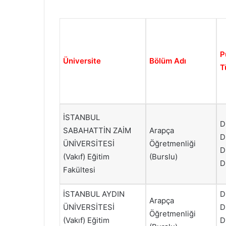
P
Üniversite
Bölüm Adı
T
İSTANBUL
D
SABAHATTİN ZAİM
Arapça
D
ÜNİVERSİTESİ
Öğretmenliği
D
(Vakıf) Eğitim
(Burslu)
D
Fakültesi
İSTANBUL AYDIN
D
Arapça
ÜNİVERSİTESİ
D
Öğretmenliği
(Vakıf) Eğitim
D