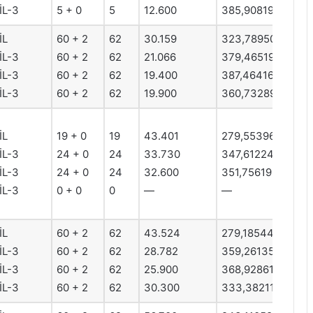
İL-3
5 + 0
5
12.600
385,90819
İL
60 + 2
62
30.159
323,78950
İL-3
60 + 2
62
21.066
379,46519
İL-3
60 + 2
62
19.400
387,46416
İL-3
60 + 2
62
19.900
360,73289
İL
19 + 0
19
43.401
279,55396
İL-3
24 + 0
24
33.730
347,61224
İL-3
24 + 0
24
32.600
351,75619
İL-3
0 + 0
0
—
—
İL
60 + 2
62
43.524
279,18544
İL-3
60 + 2
62
28.782
359,26135
İL-3
60 + 2
62
25.900
368,92861
İL-3
60 + 2
62
30.300
333,38211