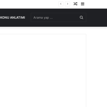
Rastgele
Kenar
Makale
Bölmesi
Arama
KONU ANLATIMI
yap
...