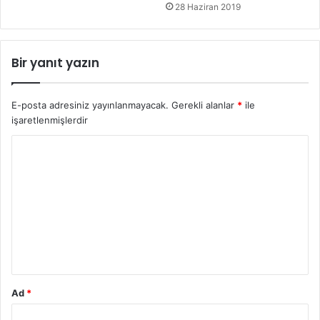
28 Haziran 2019
Bir yanıt yazın
E-posta adresiniz yayınlanmayacak.
Gerekli alanlar
*
ile
işaretlenmişlerdir
Y
o
r
u
m
*
Ad
*