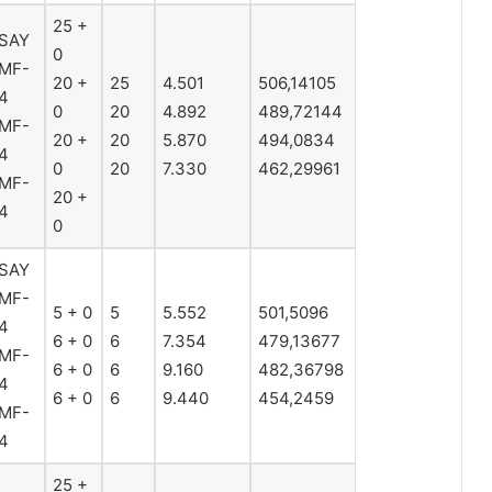
25 +
SAY
0
MF-
20 +
25
4.501
506,14105
4
0
20
4.892
489,72144
MF-
20 +
20
5.870
494,0834
4
0
20
7.330
462,29961
MF-
20 +
4
0
SAY
MF-
5 + 0
5
5.552
501,5096
4
6 + 0
6
7.354
479,13677
MF-
6 + 0
6
9.160
482,36798
4
6 + 0
6
9.440
454,2459
MF-
4
25 +