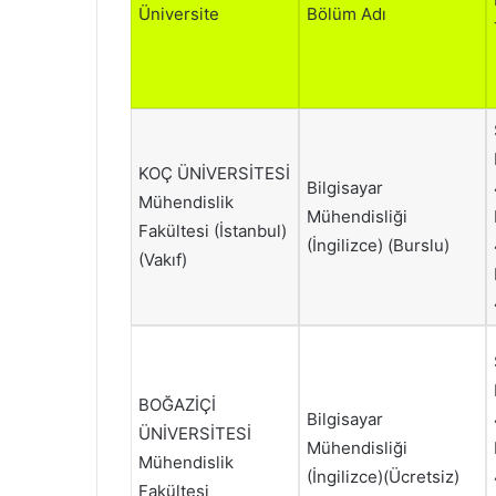
Üniversite
Bölüm Adı
KOÇ ÜNİVERSİTESİ
Bilgisayar
Mühendislik
Mühendisliği
Fakültesi (İstanbul)
(İngilizce) (Burslu)
(Vakıf)
BOĞAZİÇİ
Bilgisayar
ÜNİVERSİTESİ
Mühendisliği
Mühendislik
(İngilizce)(Ücretsiz)
Fakültesi