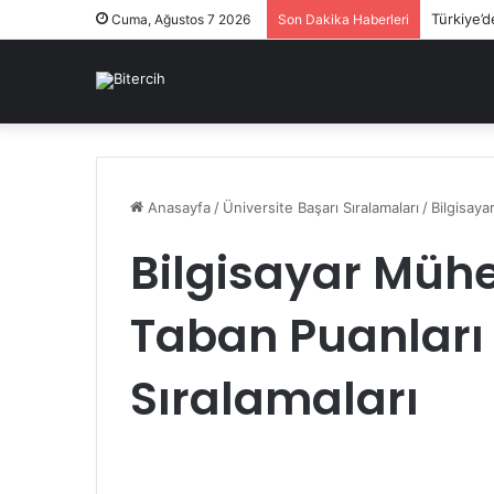
Türkiye’d
Cuma, Ağustos 7 2026
Son Dakika Haberleri
Anasayfa
/
Üniversite Başarı Sıralamaları
/
Bilgisaya
Bilgisayar Mühe
Taban Puanları 
Sıralamaları