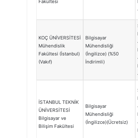
Fakültesi
KOÇ ÜNİVERSİTESİ
Bilgisayar
Mühendislik
Mühendisliği
Fakültesi (İstanbul)
(İngilizce) (%50
(Vakıf)
İndirimli)
İSTANBUL TEKNİK
Bilgisayar
ÜNİVERSİTESİ
Mühendisliği
Bilgisayar ve
(İngilizce)(Ücretsiz)
Bilişim Fakültesi