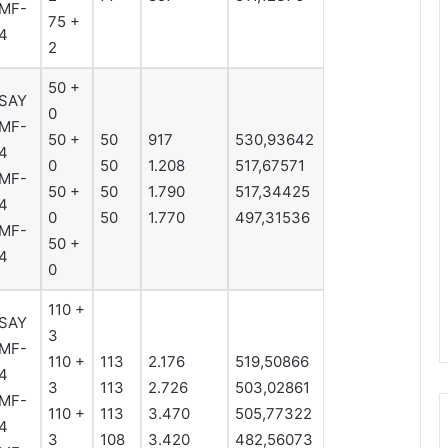
MF-
75 +
4
2
50 +
SAY
0
MF-
50 +
50
917
530,93642
4
0
50
1.208
517,67571
MF-
50 +
50
1.790
517,34425
4
0
50
1.770
497,31536
MF-
50 +
4
0
110 +
SAY
3
MF-
110 +
113
2.176
519,50866
4
3
113
2.726
503,02861
MF-
110 +
113
3.470
505,77322
4
3
108
3.420
482,56073