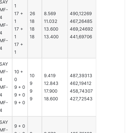
SAY
1
MF-
17 +
26
8.569
490,12269
4
1
18
11.032
467,26485
MF-
17 +
18
13.600
469,24692
4
1
18
13.400
441,69706
MF-
17 +
4
1
SAY
MF-
10 +
10
9.419
487,39313
4
0
9
12.843
462,19412
MF-
9 + 0
9
17.900
458,74307
4
9 + 0
9
18.600
427,72543
MF-
9 + 0
4
SAY
9 + 0
MF-