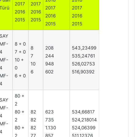
2017
2017
Türü
2017
2017
2016
2016
2016
2016
2015
2015
2015
2015
SAY
MF-
8 + 0
8
208
543,23499
4
7 + 0
7
244
535,24761
MF-
10 +
10
948
526,02753
4
0
6
602
516,90392
MF-
6 + 0
4
80 +
SAY
2
MF-
80 +
82
623
534,66817
4
2
82
735
524,218014
MF-
80 +
82
1.130
524,06399
4
2
77
857
511,12376