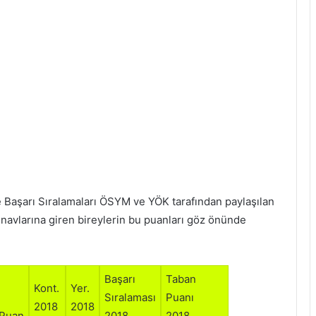
e Başarı Sıralamaları ÖSYM ve YÖK tarafından paylaşılan
ınavlarına giren bireylerin bu puanları göz önünde
Başarı
Taban
Kont.
Yer.
Sıralaması
Puanı
2018
2018
Puan
2018
2018