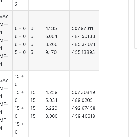
4
2
SAY
MF-
6 + 0
6
4.135
507,97611
4
6 + 0
6
6.004
484,50133
MF-
6 + 0
6
8.260
485,34071
4
5 + 0
5
9.170
455,13893
MF-
4
15 +
SAY
0
MF-
15 +
15
4.259
507,30849
4
0
15
5.031
489,0205
MF-
15 +
15
6.220
492,67458
4
0
15
8.000
459,40618
MF-
15 +
4
0