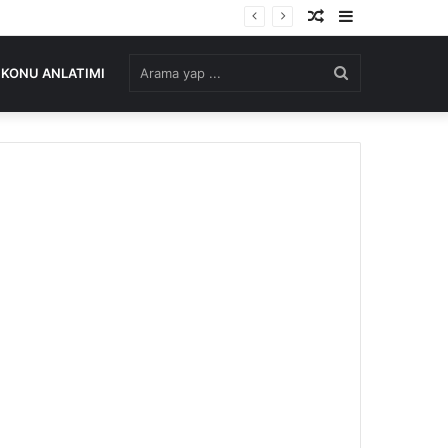
Rastgele
Kenar
Makale
Bölmesi
Arama
KONU ANLATIMI
yap
...