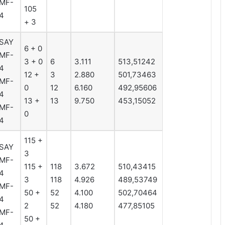
MF-
105
4
+ 3
SAY
6 + 0
MF-
3 + 0
6
3.111
513,51242
4
12 +
3
2.880
501,73463
MF-
0
12
6.160
492,95606
4
13 +
13
9.750
453,15052
MF-
0
4
115 +
SAY
3
MF-
115 +
118
3.672
510,43415
4
3
118
4.926
489,53749
MF-
50 +
52
4.100
502,70464
4
2
52
4.180
477,85105
MF-
50 +