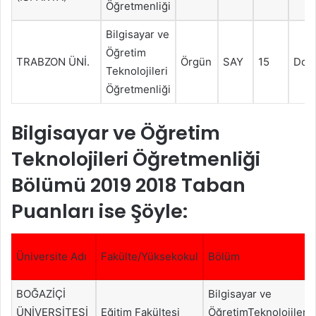
Öğretmenliği
Bilgisayar ve
Öğretim
TRABZON ÜNİ.
Örgün
SAY
15
Dol
Teknolojileri
Öğretmenliği
Bilgisayar ve Öğretim
Teknolojileri Öğretmenliği
Bölümü 2019 2018 Taban
Puanları ise Şöyle:
Üniversite Adı
Fakülte/Yüksekokul
Bölüm
BOĞAZİÇİ
Bilgisayar ve
ÜNİVERSİTESİ
Eğitim Fakültesi
ÖğretimTeknolojileri