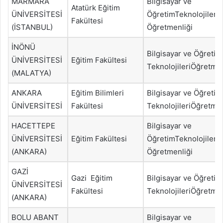
MARMARA
Bilgisayar ve
Atatürk Eğitim
ÜNİVERSİTESİ
ÖğretimTeknolojileri
Fakültesi
(İSTANBUL)
Öğretmenliği
İNÖNÜ
Bilgisayar ve Öğretim
ÜNİVERSİTESİ
Eğitim Fakültesi
TeknolojileriÖğretmen
(MALATYA)
ANKARA
Eğitim Bilimleri
Bilgisayar ve Öğretim
ÜNİVERSİTESİ
Fakültesi
TeknolojileriÖğretmen
HACETTEPE
Bilgisayar ve
ÜNİVERSİTESİ
Eğitim Fakültesi
ÖğretimTeknolojileri
(ANKARA)
Öğretmenliği
GAZİ
Gazi Eğitim
Bilgisayar ve Öğretim
ÜNİVERSİTESİ
Fakültesi
TeknolojileriÖğretmen
(ANKARA)
BOLU ABANT
Bilgisayar ve