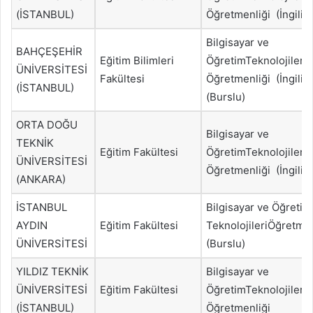
(İSTANBUL)
Öğretmenliği (İngiliz
Bilgisayar ve
BAHÇEŞEHİR
Eğitim Bilimleri
ÖğretimTeknolojileri
ÜNİVERSİTESİ
Fakültesi
Öğretmenliği (İngiliz
(İSTANBUL)
(Burslu)
ORTA DOĞU
Bilgisayar ve
TEKNİK
Eğitim Fakültesi
ÖğretimTeknolojileri
ÜNİVERSİTESİ
Öğretmenliği (İngiliz
(ANKARA)
İSTANBUL
Bilgisayar ve Öğretim
AYDIN
Eğitim Fakültesi
TeknolojileriÖğretme
ÜNİVERSİTESİ
(Burslu)
YILDIZ TEKNİK
Bilgisayar ve
ÜNİVERSİTESİ
Eğitim Fakültesi
ÖğretimTeknolojileri
(İSTANBUL)
Öğretmenliği