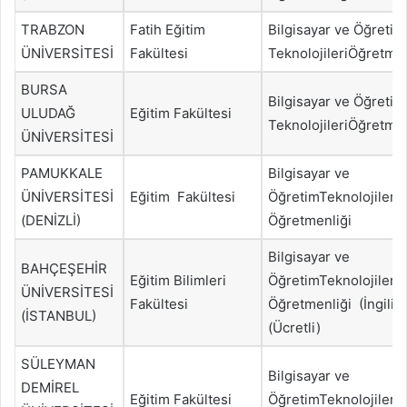
TRABZON
Fatih Eğitim
Bilgisayar ve Öğretim
ÜNİVERSİTESİ
Fakültesi
TeknolojileriÖğretmen
BURSA
Bilgisayar ve Öğretim
ULUDAĞ
Eğitim Fakültesi
TeknolojileriÖğretmen
ÜNİVERSİTESİ
PAMUKKALE
Bilgisayar ve
ÜNİVERSİTESİ
Eğitim Fakültesi
ÖğretimTeknolojileri
(DENİZLİ)
Öğretmenliği
Bilgisayar ve
BAHÇEŞEHİR
Eğitim Bilimleri
ÖğretimTeknolojileri
ÜNİVERSİTESİ
Fakültesi
Öğretmenliği (İngiliz
(İSTANBUL)
(Ücretli)
SÜLEYMAN
Bilgisayar ve
DEMİREL
Eğitim Fakültesi
ÖğretimTeknolojileri