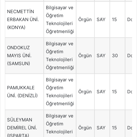
Bilgisayar ve
NECMETTİN
Öğretim
ERBAKAN ÜNİ.
Örgün
SAY
15
Dol
Teknolojileri
(KONYA)
Öğretmenliği
Bilgisayar ve
ONDOKUZ
Öğretim
MAYIS ÜNİ.
Örgün
SAY
30
Dol
Teknolojileri
(SAMSUN)
Öğretmenliği
Bilgisayar ve
PAMUKKALE
Öğretim
Örgün
SAY
15
Dol
ÜNİ. (DENİZLİ)
Teknolojileri
Öğretmenliği
Bilgisayar ve
SÜLEYMAN
Öğretim
DEMİREL ÜNİ.
Örgün
SAY
15
Dol
Teknolojileri
(ISPARTA)