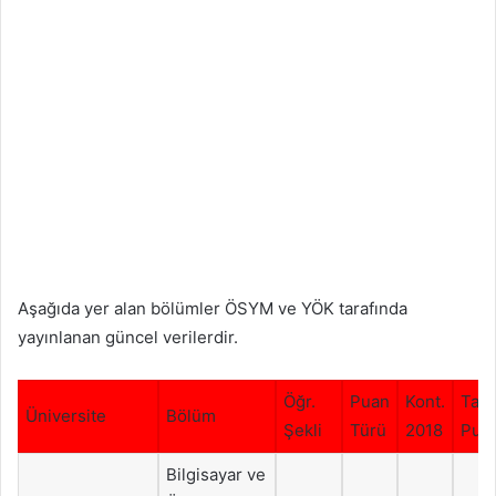
Aşağıda yer alan bölümler ÖSYM ve YÖK tarafında
yayınlanan güncel verilerdir.
Öğr.
Puan
Kont.
Tab
Üniversite
Bölüm
Şekli
Türü
2018
Puan
Bilgisayar ve