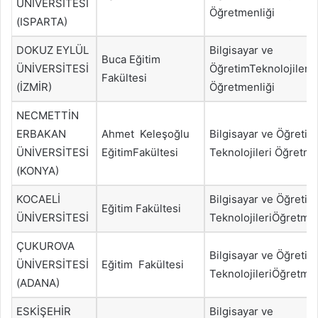
ÜNİVERSİTESİ
Öğretmenliği
(ISPARTA)
DOKUZ EYLÜL
Bilgisayar ve
Buca Eğitim
ÜNİVERSİTESİ
ÖğretimTeknolojileri
Fakültesi
(İZMİR)
Öğretmenliği
NECMETTİN
ERBAKAN
Ahmet Keleşoğlu
Bilgisayar ve Öğretim
ÜNİVERSİTESİ
EğitimFakültesi
Teknolojileri Öğretme
(KONYA)
KOCAELİ
Bilgisayar ve Öğretim
Eğitim Fakültesi
ÜNİVERSİTESİ
TeknolojileriÖğretmen
ÇUKUROVA
Bilgisayar ve Öğretim
ÜNİVERSİTESİ
Eğitim Fakültesi
TeknolojileriÖğretmen
(ADANA)
ESKİŞEHİR
Bilgisayar ve