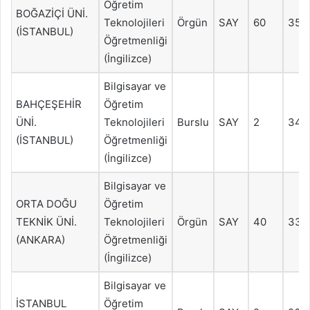
Öğretim
BOĞAZİÇİ ÜNİ.
Teknolojileri
Örgün
SAY
60
353
(İSTANBUL)
Öğretmenliği
(İngilizce)
Bilgisayar ve
BAHÇEŞEHİR
Öğretim
ÜNİ.
Teknolojileri
Burslu
SAY
2
341
(İSTANBUL)
Öğretmenliği
(İngilizce)
Bilgisayar ve
ORTA DOĞU
Öğretim
TEKNİK ÜNİ.
Teknolojileri
Örgün
SAY
40
332
(ANKARA)
Öğretmenliği
(İngilizce)
Bilgisayar ve
İSTANBUL
Öğretim