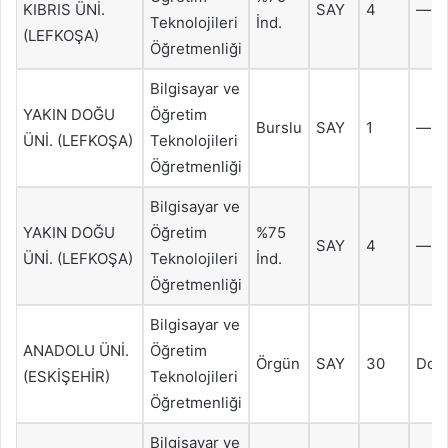
KIBRIS ÜNİ.
SAY
4
—
Teknolojileri
İnd.
(LEFKOŞA)
Öğretmenliği
Bilgisayar ve
YAKIN DOĞU
Öğretim
Burslu
SAY
1
—
ÜNİ. (LEFKOŞA)
Teknolojileri
Öğretmenliği
Bilgisayar ve
YAKIN DOĞU
Öğretim
%75
SAY
4
—
ÜNİ. (LEFKOŞA)
Teknolojileri
İnd.
Öğretmenliği
Bilgisayar ve
ANADOLU ÜNİ.
Öğretim
Örgün
SAY
30
Dol
(ESKİŞEHİR)
Teknolojileri
Öğretmenliği
Bilgisayar ve