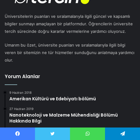
Üniversitelerin puanları ve sıralamalarıyla ilgili güncel ve kapsamlı
bilgiler sunmayı amaçlayan bir platformdur. Öğrencilerin üniversite
tercih sürecinde doğru kararlar vermelerine yardımcı oluyoruz.
Umarım bu özet, üniversite puanları ve sıralamalarıyla ilgili bilgi
veren bir sitemizin ne tür hizmetler sunduğunu anlatmaya yardımcı
olur.
Yorum Alanlar
9 Haziran 2018
Amerikan Kültürü ve Edebiyatı bölümü
27 Haziran 2019
Nanoteknoloji ve Malzeme Mühendisliği Bölümü
Hakkında Bilgi
13 Ağustos 2018
Elektronik ve haberleşme Mühendisliği bölümü
Facebook
Twitter
WhatsApp
Telegram