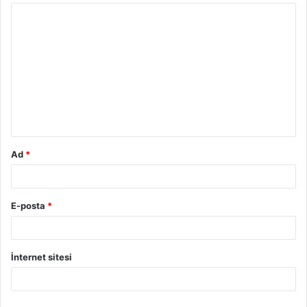
Y
o
r
u
m
*
Ad
*
E-posta
*
İnternet sitesi