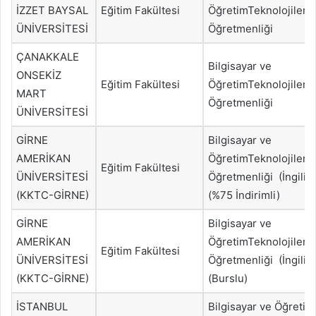
İZZET BAYSAL
Eğitim Fakültesi
ÖğretimTeknolojileri
ÜNİVERSİTESİ
Öğretmenliği
ÇANAKKALE
Bilgisayar ve
ONSEKİZ
Eğitim Fakültesi
ÖğretimTeknolojileri
MART
Öğretmenliği
ÜNİVERSİTESİ
GİRNE
Bilgisayar ve
AMERİKAN
ÖğretimTeknolojileri
Eğitim Fakültesi
ÜNİVERSİTESİ
Öğretmenliği (İngiliz
(KKTC-GİRNE)
(%75 İndirimli)
GİRNE
Bilgisayar ve
AMERİKAN
ÖğretimTeknolojileri
Eğitim Fakültesi
ÜNİVERSİTESİ
Öğretmenliği (İngiliz
(KKTC-GİRNE)
(Burslu)
İSTANBUL
Bilgisayar ve Öğretim