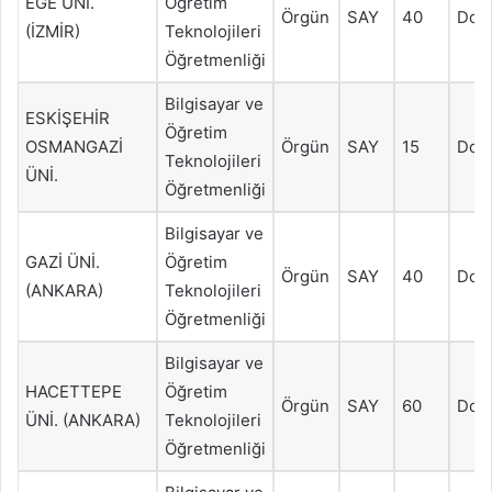
EGE ÜNİ.
Öğretim
Örgün
SAY
40
Dol
(İZMİR)
Teknolojileri
Öğretmenliği
Bilgisayar ve
ESKİŞEHİR
Öğretim
OSMANGAZİ
Örgün
SAY
15
Dol
Teknolojileri
ÜNİ.
Öğretmenliği
Bilgisayar ve
GAZİ ÜNİ.
Öğretim
Örgün
SAY
40
Dol
(ANKARA)
Teknolojileri
Öğretmenliği
Bilgisayar ve
HACETTEPE
Öğretim
Örgün
SAY
60
Dol
ÜNİ. (ANKARA)
Teknolojileri
Öğretmenliği