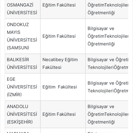
OSMANGAZİ
Eğitim Fakültesi
ÖğretimTeknolojileri
ÜNİVERSİTESİ
Öğretmenliği
ONDOKUZ
Bilgisayar ve
MAYIS
Eğitim Fakültesi
ÖğretimTeknolojileri
ÜNİVERSİTESİ
Öğretmenliği
(SAMSUN)
BALIKESİR
Necatibey Eğitim
Bilgisayar ve Öğretim
ÜNİVERSİTESİ
Fakültesi
TeknolojileriÖğretmen
EGE
Bilgisayar ve Öğretim
ÜNİVERSİTESİ
Eğitim Fakültesi
TeknolojileriÖğretmen
(İZMİR)
ANADOLU
Bilgisayar ve
ÜNİVERSİTESİ
Eğitim Fakültesi
ÖğretimTeknolojileri
(ESKİŞEHİR)
Öğretmenliği