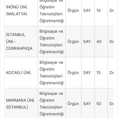
Bilgisayar ve
İNÖNÜ ÜNİ.
Öğretim
Örgün
SAY
15
Dol
(MALATYA)
Teknolojileri
Öğretmenliği
Bilgisayar ve
İSTANBUL
Öğretim
ÜNİ.-
Örgün
SAY
40
Dol
Teknolojileri
CERRAHPAŞA
Öğretmenliği
Bilgisayar ve
Öğretim
KOCAELİ ÜNİ.
Örgün
SAY
15
Dol
Teknolojileri
Öğretmenliği
Bilgisayar ve
MARMARA ÜNİ.
Öğretim
Örgün
SAY
50
Dol
(İSTANBUL)
Teknolojileri
Öğretmenliği