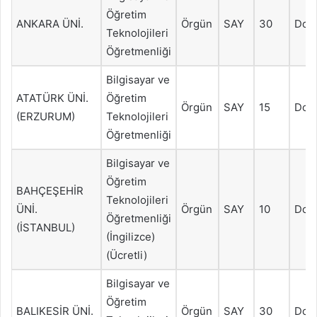
Öğretim
ANKARA ÜNİ.
Örgün
SAY
30
Dol
Teknolojileri
Öğretmenliği
Bilgisayar ve
ATATÜRK ÜNİ.
Öğretim
Örgün
SAY
15
Dol
(ERZURUM)
Teknolojileri
Öğretmenliği
Bilgisayar ve
Öğretim
BAHÇEŞEHİR
Teknolojileri
ÜNİ.
Örgün
SAY
10
Dol
Öğretmenliği
(İSTANBUL)
(İngilizce)
(Ücretli)
Bilgisayar ve
Öğretim
BALIKESİR ÜNİ.
Örgün
SAY
30
Dol