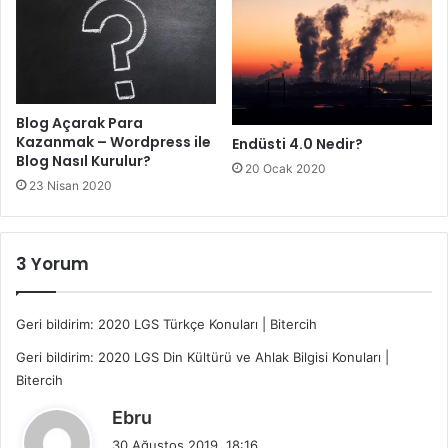
Blog Açarak Para
Kazanmak – Wordpress ile
Endüsti 4.0 Nedir?
Blog Nasıl Kurulur?
20 Ocak 2020
23 Nisan 2020
3 Yorum
Geri bildirim:
2020 LGS Türkçe Konuları | Bitercih
Geri bildirim:
2020 LGS Din Kültürü ve Ahlak Bilgisi Konuları |
Bitercih
d
Ebru
e
30 Ağustos 2019, 18:16