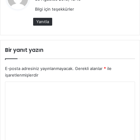
d
Bilgi için teşekkürler
i
k
Yanıtla
i
:
Bir yanıt yazın
E-posta adresiniz yayınlanmayacak.
Gerekli alanlar
*
ile
işaretlenmişlerdir
Y
o
r
u
m
*