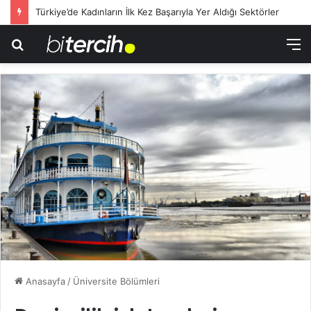
Türkiye’de Kadınların İlk Kez Başarıyla Yer Aldığı Sektörler
Arama
M
yap
...
Anasayfa
/
Üniversite Bölümleri