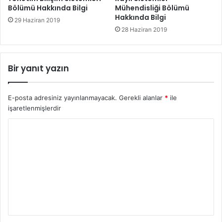
Bölümü Hakkında Bilgi
Mühendisliği Bölümü
Hakkında Bilgi
29 Haziran 2019
28 Haziran 2019
Bir yanıt yazın
E-posta adresiniz yayınlanmayacak.
Gerekli alanlar
*
ile
işaretlenmişlerdir
Y
o
r
u
m
*