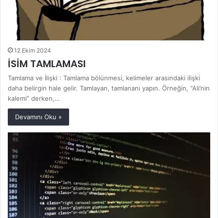
12 Ekim 2024
İSİM TAMLAMASI
Tamlama ve İlişki : Tamlama bölünmesi, kelimeler arasındaki ilişki
daha belirgin hale gelir. Tamlayan, tamlananı yapın. Örneğin, “Ali’nin
kalemi” derken,…
Devamını Oku »