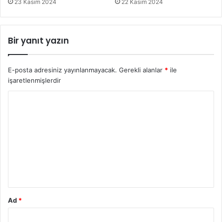
23 Kasım 2024
22 Kasım 2024
Bir yanıt yazın
E-posta adresiniz yayınlanmayacak.
Gerekli alanlar
*
ile
işaretlenmişlerdir
Y
o
r
u
m
*
Ad
*