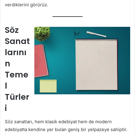
verdiklerini görürüz.
Söz
Sanat
larını
n
Teme
l
Türler
i
Söz sanatları, hem klasik edebiyat hem de modern
edebiyatta kendine yer bulan geniş bir yelpazeye sahiptir.