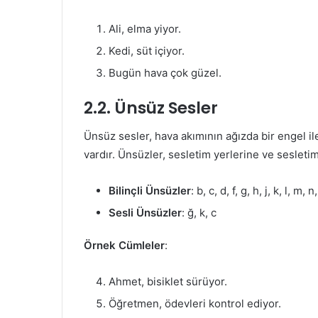
Ali, elma yiyor.
Kedi, süt içiyor.
Bugün hava çok güzel.
2.2. Ünsüz Sesler
Ünsüz sesler, hava akımının ağızda bir engel 
vardır. Ünsüzler, sesletim yerlerine ve sesletim 
Bilinçli Ünsüzler
: b, c, d, f, g, h, j, k, l, m, n,
Sesli Ünsüzler
: ğ, k, c
Örnek Cümleler
:
Ahmet, bisiklet sürüyor.
Öğretmen, ödevleri kontrol ediyor.