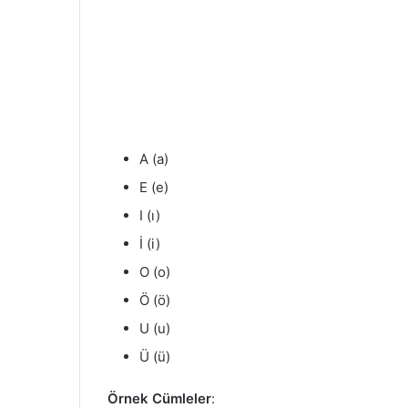
A (a)
E (e)
I (ı)
İ (i)
O (o)
Ö (ö)
U (u)
Ü (ü)
Örnek Cümleler
: