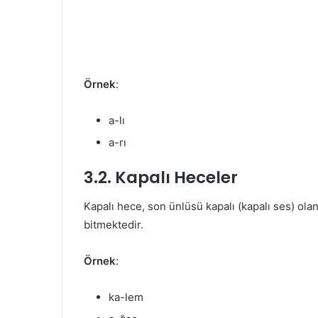
Örnek
:
a-lı
a-rı
3.2. Kapalı Heceler
Kapalı hece, son ünlüsü kapalı (kapalı ses) ola
bitmektedir.
Örnek
:
ka-lem