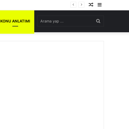
Rastgele
Kenar
Makale
Bölmesi
Arama
KONU ANLATIMI
yap
...