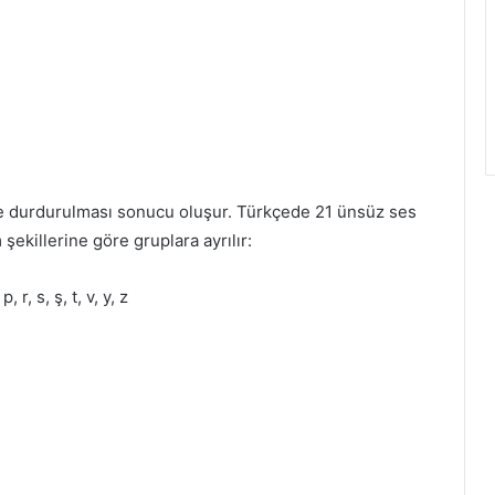
ile durdurulması sonucu oluşur. Türkçede 21 ünsüz ses
şekillerine göre gruplara ayrılır:
 p, r, s, ş, t, v, y, z