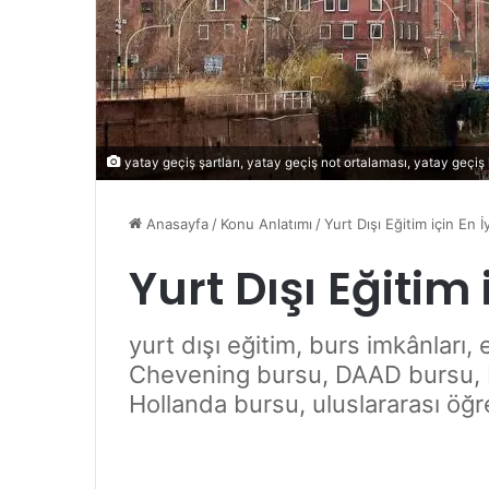
yatay geçiş şartları, yatay geçiş not ortalaması, yatay geçiş ko
Anasayfa
/
Konu Anlatımı
/
Yurt Dışı Eğitim için En İ
Yurt Dışı Eğitim 
yurt dışı eğitim, burs imkânları, 
Chevening bursu, DAAD bursu, 
Hollanda bursu, uluslararası öğre