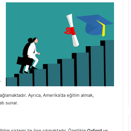
.
sağlamaktadır. Ayrıca, Amerika’da eğitim almak,
atı sunar.
 eğitim sistemi ile öne çıkmaktadır. Özellikle
Oxford
ve