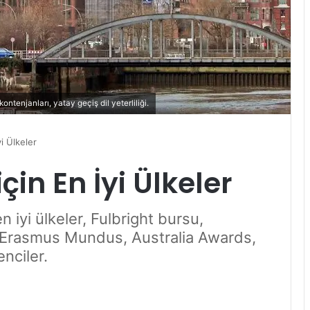
ntenjanları, yatay geçiş dil yeterliliği.
yi Ülkeler
için En İyi Ülkeler
en iyi ülkeler, Fulbright bursu,
Erasmus Mundus, Australia Awards,
nciler.