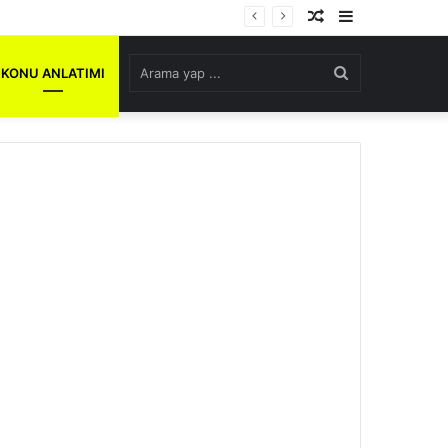
Rastgele
Kenar
Makale
Bölmesi
Arama
KONU ANLATIMI
yap
...