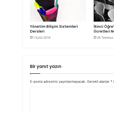
Yönetim Bilişim Sistemleri
İkinci Öğre
Dersleri
Ücretleri 
1 Eylül 2019
26 Temmuz
Bir yanıt yazın
E-posta adresiniz yayınlanmayacak.
Gerekli alanlar
*
i
Y
o
r
u