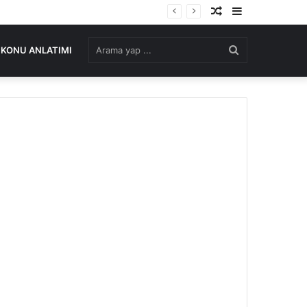
Rastgele
Kenar
Makale
Bölmesi
Arama
KONU ANLATIMI
yap
...