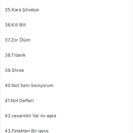
35.Kara Şövalye
36.Kill Bill
37.Zor Ölüm
38.Titanik
39.Shrek
40.Not Seni Seviyorum
41.Not Defteri
42.cesaretin Var mı aşka
43.Felekten Bir gece