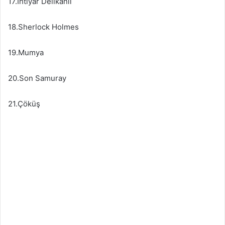
17.İhtiyar Delikanlı
18.Sherlock Holmes
19.Mumya
20.Son Samuray
21.Çöküş