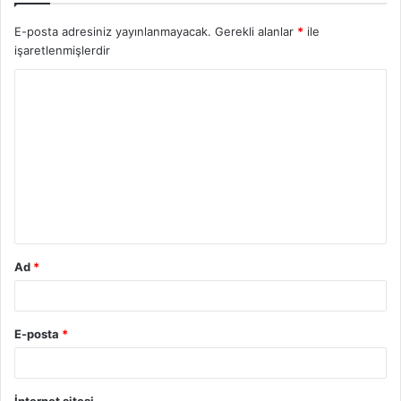
E-posta adresiniz yayınlanmayacak.
Gerekli alanlar
*
ile
işaretlenmişlerdir
Y
o
r
u
m
*
Ad
*
E-posta
*