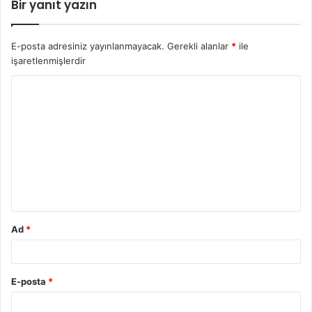
Bir yanıt yazın
E-posta adresiniz yayınlanmayacak.
Gerekli alanlar
*
ile
işaretlenmişlerdir
Y
o
r
u
m
*
Ad
*
E-posta
*