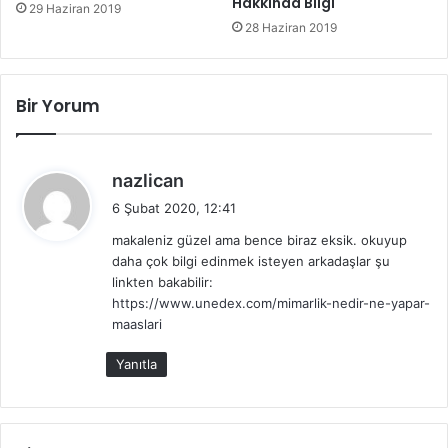
Hakkında Bilgi
29 Haziran 2019
28 Haziran 2019
Bir Yorum
d
nazlican
e
6 Şubat 2020, 12:41
d
makaleniz güzel ama bence biraz eksik. okuyup
i
daha çok bilgi edinmek isteyen arkadaşlar şu
k
linkten bakabilir:
i
https://www.unedex.com/mimarlik-nedir-ne-yapar-
:
maaslari
Yanıtla