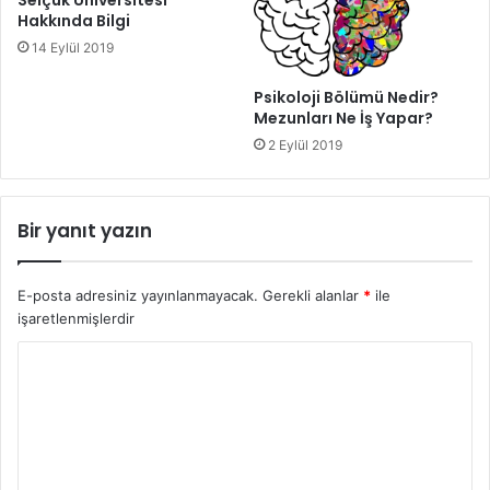
Selçuk Üniversitesi
Hakkında Bilgi
14 Eylül 2019
Psikoloji Bölümü Nedir?
Mezunları Ne İş Yapar?
2 Eylül 2019
Bir yanıt yazın
E-posta adresiniz yayınlanmayacak.
Gerekli alanlar
*
ile
işaretlenmişlerdir
Y
o
r
u
m